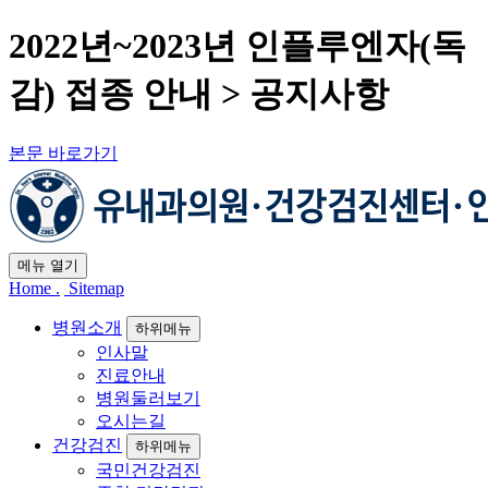
2022년~2023년 인플루엔자(독
감) 접종 안내 > 공지사항
본문 바로가기
메뉴
열기
Home .
Sitemap
병원소개
하위메뉴
인사말
진료안내
병원둘러보기
오시는길
건강검진
하위메뉴
국민건강검진