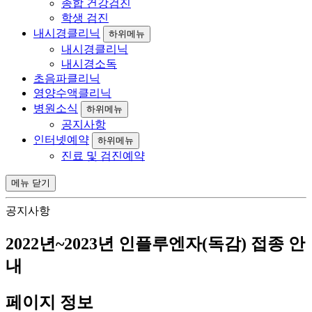
종합 건강검진
학생 검진
내시경클리닉
하위메뉴
내시경클리닉
내시경소독
초음파클리닉
영양수액클리닉
병원소식
하위메뉴
공지사항
인터넷예약
하위메뉴
진료 및 검진예약
메뉴
닫기
공지사항
2022년~2023년 인플루엔자(독감) 접종 안
내
페이지 정보