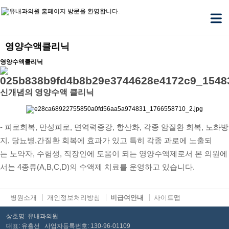
영양수액클리닉
영양수액클리닉
신개념의 영양수액 클리닉​
- 피로회복, 만성피로, 면역력증강, 항산화, 각종 암질환 회복, 노화방
지, 당뇨병,간질환 회복
​에 효과가 있고
특히 각종 과로에 노출되
는
노약자,
수험생,
직장인에 도움이 되는 영양수액제로서
​
본 의원에
서는 4종류(A,B,C,D)의 수액제 치료를 운영하고 있습니다.
병원소개
개인정보처리방침
비급여안내
사이트맵
상호명: 유내과의원
대표: 유흥선 사업자등록번호: 130-96-01109